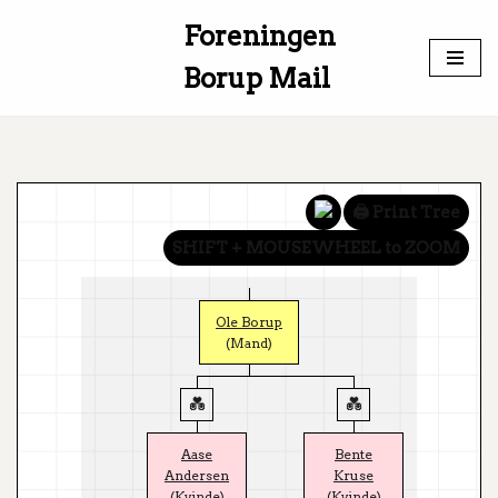
Foreningen
Spring
Borup Mail
til
indhold
🖨️ Print Tree
SHIFT + MOUSEWHEEL to ZOOM
Ole Borup
(Mand)
Aase
Bente
Andersen
Kruse
(Kvinde)
(Kvinde)