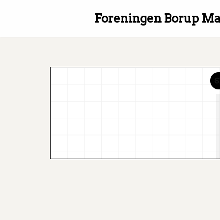
Foreningen Borup Ma
Spring
til
indhold
S