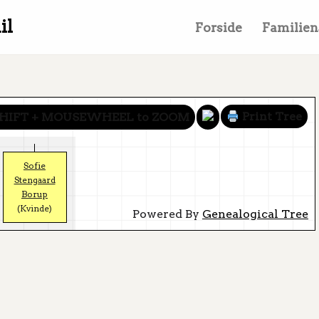
il
Forside
Familien
Print Tree
HIFT + MOUSEWHEEL to ZOOM
Sofie
Stengaard
Borup
(Kvinde)
Powered By
Genealogical Tree